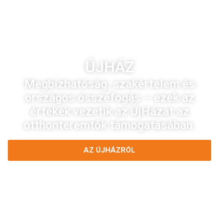
ÚJHÁZ
Megbízhatóság, szakértelem és
országos összefogás – ezek az
értékek vezetik az ÚjHázat az
otthonteremtők támogatásában.
AZ ÚJHÁZRÓL
KAPCSOLATFELVÉTEL