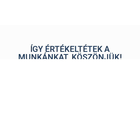
ÍGY ÉRTÉKELTÉTEK A
MUNKÁNKAT, KÖSZÖNJÜK!
VEDD FEL VELÜNK A
KAPCSOLATOT!
Írj üzenetet
Újház Paks
online!
Központi telephely