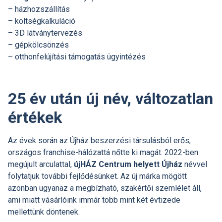
– házhozszállítás
– költségkalkuláció
– 3D látványtervezés
– gépkölcsönzés
– otthonfelújítási támogatás ügyintézés
25 év után új név, változatlan
értékek
Az évek során az Újház beszerzési társulásból erős,
országos franchise-hálózattá nőtte ki magát. 2022-ben
megújult arculattal,
újHÁZ Centrum helyett Újház
névvel
folytatjuk további fejlődésünket. Az új márka mögött
azonban ugyanaz a megbízható, szakértői szemlélet áll,
ami miatt vásárlóink immár több mint két évtizede
mellettünk döntenek.