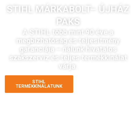
STIHL MÁRKABOLT– ÚJHÁZ
PAKS
A STIHL több mint 90 éve a
megbízhatóság és teljesítmény
garanciája – nálunk hivatalos
szakszerviz és teljes termékkínálat
várja.
STIHL
KAPCSOLATFELVÉTEL
TERMÉKKÍNÁLATUNK