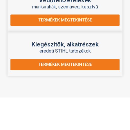
Védőfelszerelések
munkaruhák, szemüveg, kesztyű
TERMÉKEK MEGTEKINTÉSE
Kiegészítők, alkatrészek
eredeti STIHL tartozékok
TERMÉKEK MEGTEKINTÉSE
PROFESSZIONÁLIS STIHL SZERVIZ
– MEGBÍZHATÓSÁG