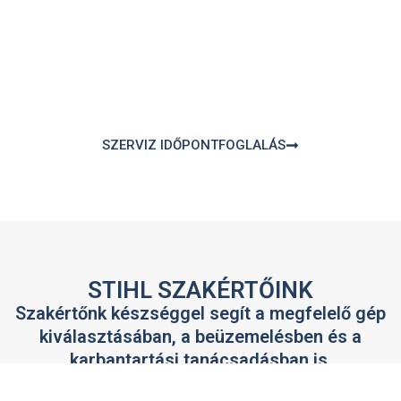
Szolgáltatások
Karbantartás, beállítás, olajcsere, élezés,
alkatrészcsere; garanciális és garancián túli
javítás; gyors átvizsgálás.
SZERVIZ IDŐPONTFOGLALÁS
STIHL SZAKÉRTŐINK
Szakértőnk készséggel segít a megfelelő gép
kiválasztásában, a beüzemelésben és a
karbantartási tanácsadásban is.