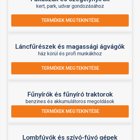
kert, park, udvar gondozásához
TERMÉKEK MEGTEKINTÉSE
Láncfűrészek és magassági ágvágók
ház körül és profi munkákhoz
TERMÉKEK MEGTEKINTÉSE
Fűnyírók és fűnyíró traktorok
benzines és akkumulátoros megoldások
TERMÉKEK MEGTEKINTÉSE
Lombfúvók és szívó-fúvó gépek