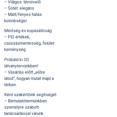
– Világos: térnövelő
– Sötét: elegáns
– Matt/fényes hatás
különbségei
Minőség és kopásállóság
– PEI értékek,
csúszásmentesség, felület
keménység
Próbáld ki 3D
látványtervünkben!
– Vásárlás előtt „előre
látod”, hogyan mutat majd a
térben.
Kérd szakértőink segítségét
– Bemutatótermünkben
személyre szabott
tanácsadással várunk.