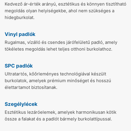
Kedvező ár-érték arányú, esztétikus és könnyen tisztítható
megoldás olyan helyiségekbe, ahol nem szükséges a
hidegburkolat.
Vinyl padlók
Rugalmas, vízálló és csendes járófelületű padló, amely
tökéletes megoldás lehet teljes otthoni burkolathoz.
SPC padlók
Ultratartós, kőőrleményes technológiával készült
burkolatok, amelyek prémium minőséget és hosszú
élettartamot biztosítanak.
Szegélylécek
Esztétikus lezáróelemek, amelyek harmonikusan kötik
össze a falakat és a padlót bármely burkolattípussal.