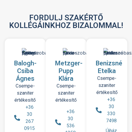
FORDULJ SZAKÉRTŐ
KOLLÉGÁINKHOZ BIZALOMMAL!
Balogh-
Metzger-
Benizsné
Csiba
Pupp
Etelka
Ágnes
Klára
Csempe-
szaniter
Csempe-
Csempe-
értékesítő
szaniter
szaniter
+36
értékesítő
értékesítő
30
+36
+36
330
30
30
7498
267
536
0915
Újház