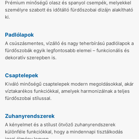
Prémium minőségű olasz és spanyol csempék, melyekkel
személyre szabott és időtálló fürdőszobai dizájn alakítható
ki.
Padlólapok
A csúszásmentes, vízálló és nagy teherbírású padlólapok a
fürdőszobák egyik legfontosabb elemei – funkcionális és
dekoratív szerepben is.
Csaptelepek
Kiváló minőségű csaptelepek modern megoldásokkal, akár
víztakarékos funkciókkal, amelyek harmonizálnak a teljes
fürdőszobai stílussal.
Zuhanyrendszerek
A kényelmet és a stílust ötvöző zuhanyrendszerek
különféle funkciókkal, hogy a mindennapi tisztálkodás
igazi élmény legyen.