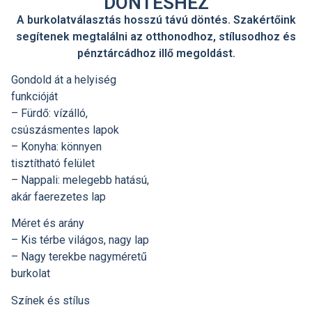
DÖNTÉSHEZ
A burkolatválasztás hosszú távú döntés. Szakértőink
segítenek megtalálni az otthonodhoz, stílusodhoz és
pénztárcádhoz illő megoldást.
Gondold át a helyiség
funkcióját
– Fürdő: vízálló,
csúszásmentes lapok
– Konyha: könnyen
tisztítható felület
– Nappali: melegebb hatású,
akár faerezetes lap
Méret és arány
– Kis térbe világos, nagy lap
– Nagy terekbe nagyméretű
burkolat
Színek és stílus