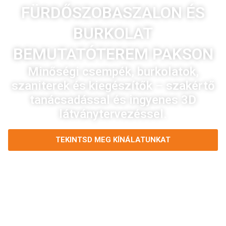
FÜRDŐSZOBASZALON ÉS
BURKOLAT
BEMUTATÓTEREM PAKSON
Minőségi csempék, burkolatok,
szaniterek és kiegészítők – szakértő
tanácsadással és ingyenes 3D
látványtervezéssel.
TEKINTSD MEG KÍNÁLATUNKAT
KÉRJ INGYENES 3D LÁTVÁNYTERVET