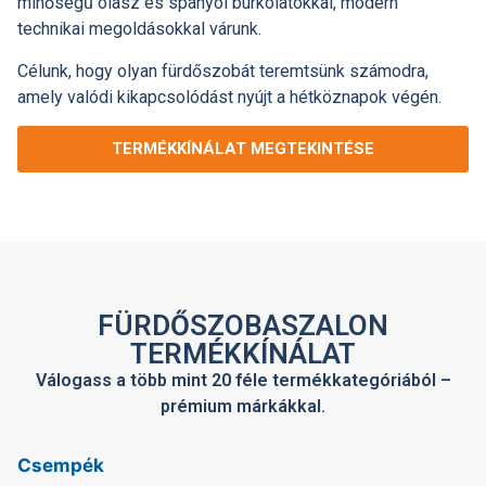
minőségű olasz és spanyol burkolatokkal, modern
technikai megoldásokkal várunk.
Célunk, hogy olyan fürdőszobát teremtsünk számodra,
amely valódi kikapcsolódást nyújt a hétköznapok végén.
TERMÉKKÍNÁLAT MEGTEKINTÉSE
FÜRDŐSZOBASZALON
TERMÉKKÍNÁLAT
Válogass a több mint 20 féle termékkategóriából –
prémium márkákkal.
Csempék