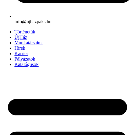
info@ujhazpaks.hu
Történetük
ÚjHáz
Munkatársaink
Hírek
Karrier
Pályázatok
Katalógusok