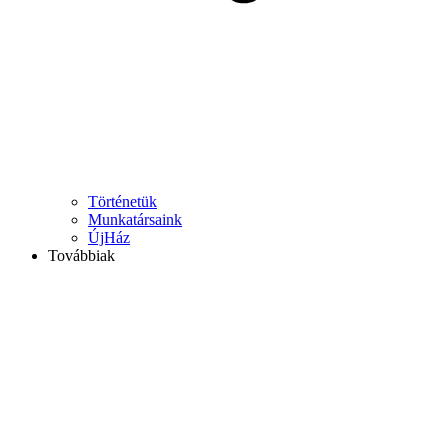
Történetük
Munkatársaink
ÚjHáz
Továbbiak