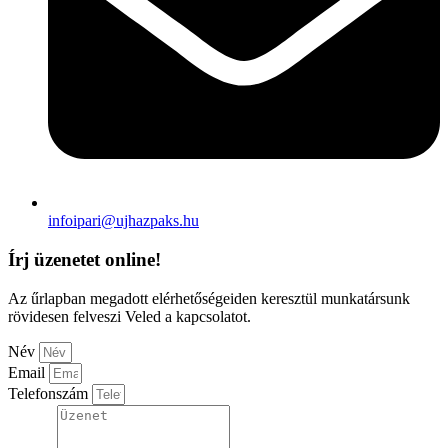
infoipari@ujhazpaks.hu
Írj üzenetet online!
Az űrlapban megadott elérhetőségeiden keresztül munkatársunk
rövidesen felveszi Veled a kapcsolatot.
Név
Email
Telefonszám