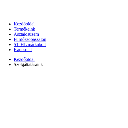
Kezdőoldal
Termékeink
Asztalosüzem
Fürdőszobaszalon
STIHL márkabolt
Kapcsolat
Kezdőoldal
Szolgáltatásaink