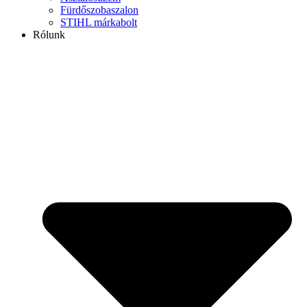
Fürdőszobaszalon
STIHL márkabolt
Rólunk