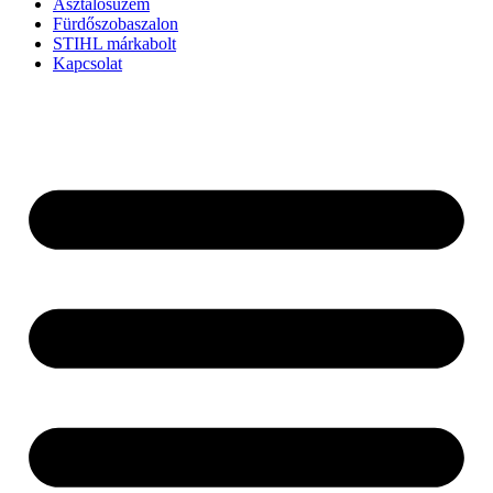
Asztalosüzem
Fürdőszobaszalon
STIHL márkabolt
Kapcsolat