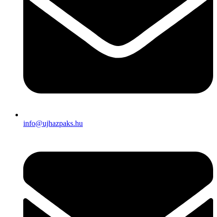
info@ujhazpaks.hu