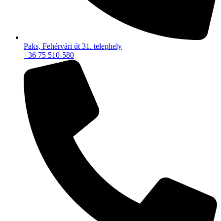
Paks, Fehérvári út 31. telephely
+36 75 510-580