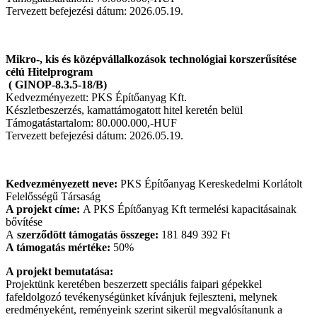
Tervezett befejezési dátum: 2026.05.19.
Mikro-, kis és középvállalkozások technológiai korszerűsítése
célú Hitelprogram
( GINOP-8.3.5-18/B)
Kedvezményezett: PKS Építőanyag Kft.
Készletbeszerzés, kamattámogatott hitel keretén belül
Támogatástartalom: 80.000.000,-HUF
Tervezett befejezési dátum: 2026.05.19.
Kedvezményezett neve:
PKS Építőanyag Kereskedelmi Korlátolt
Felelősségű Társaság
A projekt címe:
A PKS Építőanyag Kft termelési kapacitásainak
bővítése
A
szerződött támogatás összege:
181 849 392 Ft
A támogatás mértéke:
50%
A projekt bemutatása:
Projektünk keretében beszerzett speciális faipari gépekkel
fafeldolgozó tevékenységünket kívánjuk fejleszteni, melynek
eredményeként, reményeink szerint sikerül megvalósítanunk a