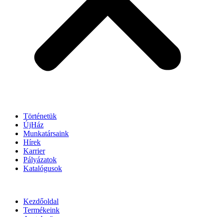
Történetük
ÚjHáz
Munkatársaink
Hírek
Karrier
Pályázatok
Katalógusok
Kezdőoldal
Termékeink