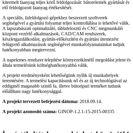
kitermelt faanyag teljes körű feldolgozását: bútorelemek gyártását és
elő feldolgozott faanyag értékesítését.
A speciális, fafeldolgozó gépekhez beszerzett szoftverek
segítségével a gyártási folyamat teljes kontrollálása is lehetővé válik.
A lapszabászati optimalizáló, táblafelosztó és CNC megmunkáló
központ vezérlő alkalmazások, CAD/CAM rendszerek,
készletgazdálkodást, gyártás-előkészítést és gyártási ütemezést
felügyelő alkalmazások segítségével munkafolyamatainkat tudjuk
hatékonyabban megtervezni.
A napelemes rendszer telepítése környezetkímélő megoldást jelent és
általa termelésünk költséghatékonyabbá válik.
A projekt eredményeként lehetőségünk nyílik új munkahelyek
teremtésére. A termelési kapacitásunk nő és az új technológiával az
eddiginél magasabb szintű fa, illetve bútoripari terméket tudunk
előállítani nagy hatékonysággal.
A projekt tervezett befejezési dátuma:
2018.09.14.
A projekt azonosító száma:
GINOP-1.2.1-15-2015-00335