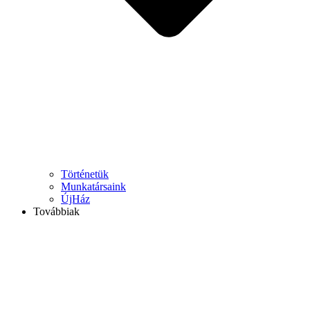
Történetük
Munkatársaink
ÚjHáz
Továbbiak