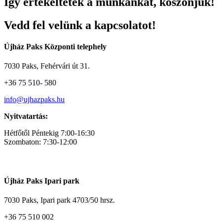
Így értékeltétek a munkánkat, köszönjük!
Vedd fel velünk a kapcsolatot!
Újház Paks Központi telephely
7030 Paks, Fehérvári út 31.
+36 75 510- 580
info@ujhazpaks.hu
Nyitvatartás:
Hétfőtől Péntekig 7:00-16:30
Szombaton: 7:30-12:00
Újház Paks Ipari park
7030 Paks, Ipari park 4703/50 hrsz.
+36 75 510 002