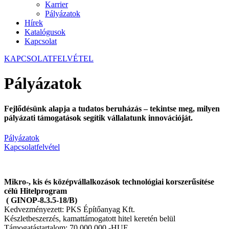
Karrier
Pályázatok
Hírek
Katalógusok
Kapcsolat
KAPCSOLATFELVÉTEL
Pályázatok
Fejlődésünk alapja a tudatos beruházás – tekintse meg, milyen
pályázati támogatások segítik vállalatunk innovációját.
Pályázatok
Kapcsolatfelvétel
Mikro-, kis és középvállalkozások technológiai korszerűsítése
célú Hitelprogram
( GINOP-8.3.5-18/B)
Kedvezményezett: PKS Építőanyag Kft.
Készletbeszerzés, kamattámogatott hitel keretén belül
Támogatástartalom: 70.000.000,-HUF