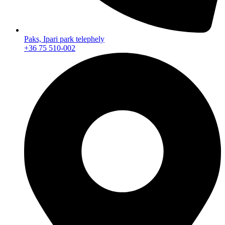
Paks, Ipari park telephely
+36 75 510-002