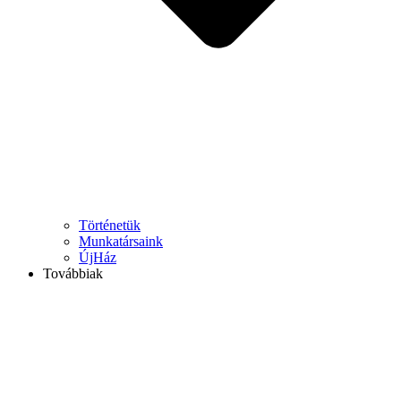
Történetük
Munkatársaink
ÚjHáz
Továbbiak