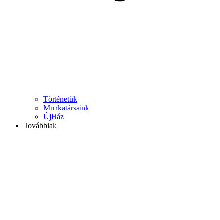
Történetük
Munkatársaink
ÚjHáz
Továbbiak