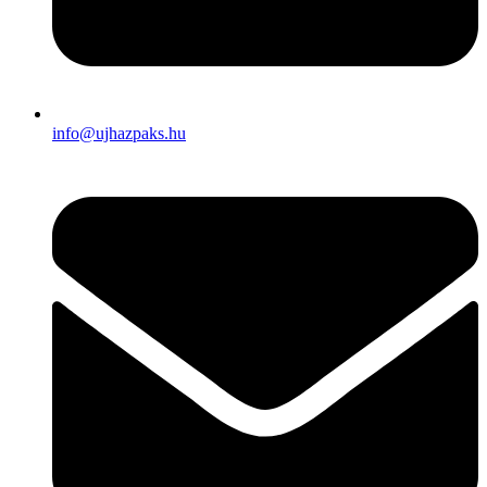
info@ujhazpaks.hu