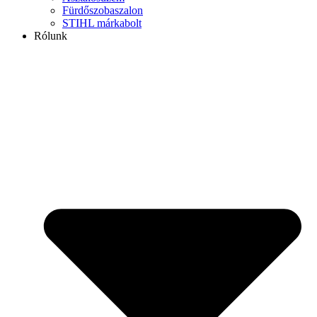
Fürdőszobaszalon
STIHL márkabolt
Rólunk