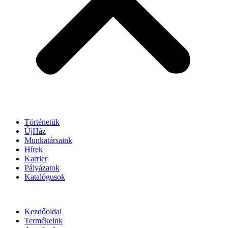
Történetük
ÚjHáz
Munkatársaink
Hírek
Karrier
Pályázatok
Katalógusok
Kezdőoldal
Termékeink