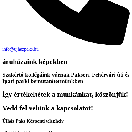
info@ujhazpaks.hu
áruházaink képekben
Szakértő kollégáink várnak Pakson, Fehérvári úti és
Ipari parki bemutatótermünkben
Így értékeltétek a munkánkat, köszönjük!
Vedd fel velünk a kapcsolatot!
Újház Paks Központi telephely