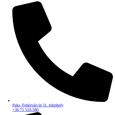
Paks, Fehérvári út 31. telephely
+36 75 510-580