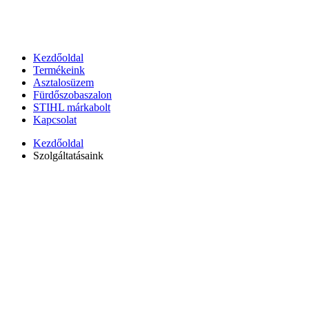
Kezdőoldal
Termékeink
Asztalosüzem
Fürdőszobaszalon
STIHL márkabolt
Kapcsolat
Kezdőoldal
Szolgáltatásaink