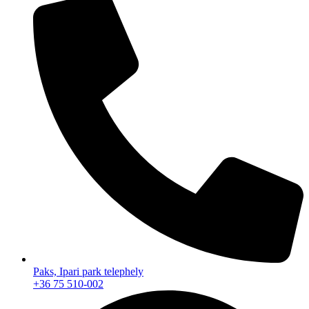
Paks, Ipari park telephely
+36 75 510-002