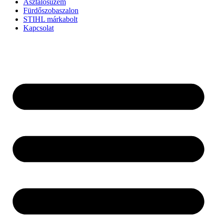
Asztalosüzem
Fürdőszobaszalon
STIHL márkabolt
Kapcsolat