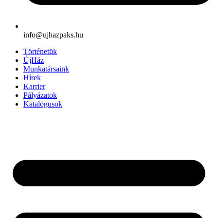
info@ujhazpaks.hu
Történetük
ÚjHáz
Munkatársaink
Hírek
Karrier
Pályázatok
Katalógusok