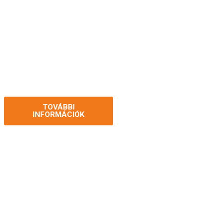
SZIGETELŐANYAGOK
EPS, XPS, kőzetgyapot, PIR, fóliák –
hatékony hő- és hangszigetelés minden
szerkezethez.
TOVÁBBI
KAPCSOLATFELVÉTEL
INFORMÁCIÓK