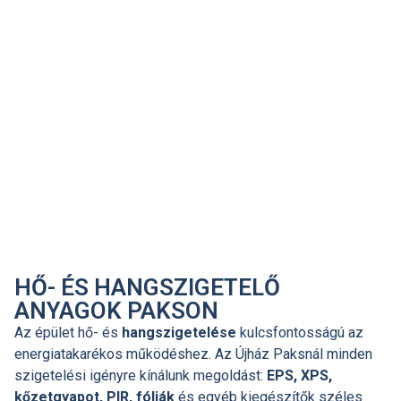
HŐ- ÉS HANGSZIGETELŐ
ANYAGOK PAKSON
Az épület hő- és
hangszigetelése
kulcsfontosságú az
energiatakarékos működéshez. Az Újház Paksnál minden
szigetelési igényre kínálunk megoldást:
EPS, XPS,
kőzetgyapot, PIR, fóliák
és egyéb kiegészítők széles