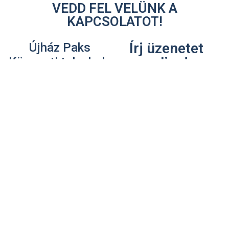
VEDD FEL VELÜNK A
KAPCSOLATOT!
Írj üzenetet
Újház Paks
online!
Központi telephely
Az űrlapban megadott
7030 Paks, Fehérvári út
elérhetőségeiden
31.
keresztül munkatársunk
rövidesen felveszi Veled a
+36 75 510- 580
kapcsolatot.
info@ujhazpaks.hu
Nyitvatartás:
Hétfőtől Péntekig 7:00-
16:30
Szombaton: 7:30-12:00