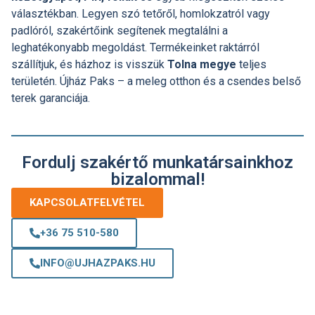
választékban. Legyen szó tetőről, homlokzatról vagy
padlóról, szakértőink segítenek megtalálni a
leghatékonyabb megoldást. Termékeinket raktárról
szállítjuk, és házhoz is visszük
Tolna megye
teljes
területén. Újház Paks – a meleg otthon és a csendes belső
terek garanciája.
Fordulj szakértő munkatársainkhoz
bizalommal!
KAPCSOLATFELVÉTEL
+36 75 510-580
INFO@UJHAZPAKS.HU