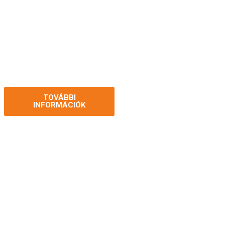
KERTI TERMÉKEK
Kerti szerszámok, locsolók, bútorok,
grillek és dekor – készülj fel a
szezonra!
TOVÁBBI
KAPCSOLATFELVÉTEL
INFORMÁCIÓK