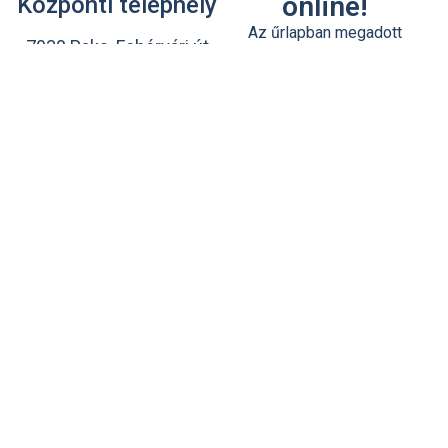
online!
Központi telephely
Az űrlapban megadott
7030 Paks, Fehérvári út
elérhetőségeiden
31.
keresztül munkatársunk
rövidesen felveszi Veled a
+36 75 510- 580
kapcsolatot.
info@ujhazpaks.hu
Nyitvatartás:
Hétfőtől Péntekig 7:00-
16:30
Szombaton: 7:30-12:00
Újház Paks Ipari
park
7030 Paks, Ipari park
4703/50 hrsz.
Elfogadom az