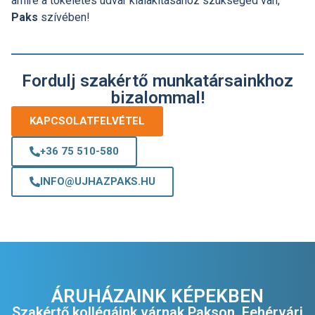
amire a tökéletes udvar kialakításához szükséged van,
Paks
szívében!
Fordulj szakértő munkatársainkhoz
bizalommal!
KAPCSOLATFELVÉTEL
+36 75 510-580
INFO@UJHAZPAKS.HU
ÁRUHÁZAINK KÉPEKBEN
Szakértő kollégáink várnak Pakson, Fehérvári