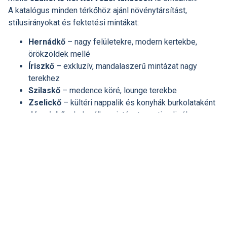
A katalógus minden térkőhöz ajánl növénytársítást,
stílusirányokat és fektetési mintákat:
Hernádkő
– nagy felületekre, modern kertekbe,
örökzöldek mellé
Íriszkő
– exkluzív, mandalaszerű mintázat nagy
terekhez
Szilaskő
– medence köré, lounge terekbe
Zselickő
– kültéri nappalik és konyhák burkolataként
Jázminkő
– halszálka mintázatra optimalizálva
A végeredmény minden esetben egyedi és prémium
érzetet ad.
Nézd meg a teljes SW választékot az Újház Paksban!
Kollégáink – a csempe–szaniter és kertépítési szakértők
– segítenek az anyagszükséglet kiszámításában, a színek
kiválasztásában, a fektetési mintában és a teljes projekt
megtervezésében.