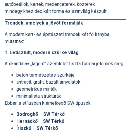
autóbeállók, kertek, medenceterek, közterek –
mindegyikhez dedikált forma és színvilág készült.
Trendek, amelyek a jövőt formálják
A modern kert- és építészeti trendek két fő irányba
mutatnak:
1. Letisztult, modern szürke világ
A skandináv „lagom” szemlélet tiszta formái jelennek meg:
beton természetes szürkéje
antracit, grafit, bazalt árnyalatok
geometrikus minták
minimalista struktúrák
Ebben a stílusban kiemelkedő SW típusok:
Bodrogkő – SW Térkő
Hernádkő – SW Térkő
Íriszkő – SW Térkő