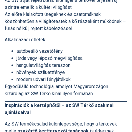
Az SW saját fejlesztésű intelligens térkövei teljesen új
szintre emelik a kültéri világítást.
Az előre kialakított üregeknek és csatornáknak
köszönhetően a világítótestek a kő részeként működnek –
fúrás nélkül, rejtett kábelezéssel.
Alkalmazási ötletek:
autóbeálló vezetőfény
járda vagy lépcső megvilágítása
hangulatvilágítás teraszon
növények sziluettfénye
modern udvari fényjátékok
Egyedülálló technológia, amelyet Magyarországon
kizárólag az SW Térkő kínál ilyen formában.
Inspirációk a kertépítőtől – az SW Térkő szakmai
ajánlásaival
Az SW termékcsalád különlegessége, hogy a térkövek
mellé
szakértő kerttervezői tanácsok
is érkeznek.