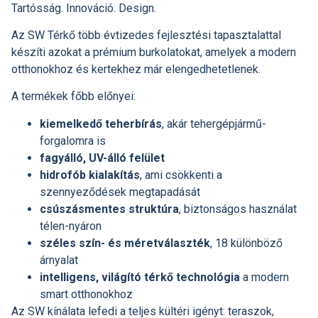
Tartósság. Innováció. Design.
Az SW Térkő több évtizedes fejlesztési tapasztalattal
készíti azokat a prémium burkolatokat, amelyek a modern
otthonokhoz és kertekhez már elengedhetetlenek.
A termékek főbb előnyei:
kiemelkedő teherbírás
, akár tehergépjármű-
forgalomra is
fagyálló, UV-álló felület
hidrofób kialakítás
, ami csökkenti a
szennyeződések megtapadását
csúszásmentes struktúra
, biztonságos használat
télen-nyáron
széles szín- és méretválaszték
, 18 különböző
árnyalat
intelligens, világító térkő technológia
a modern
smart otthonokhoz
Az SW kínálata lefedi a teljes kültéri igényt: teraszok,