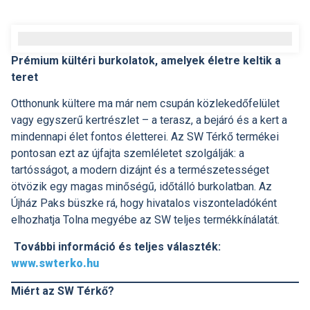
Prémium kültéri burkolatok, amelyek életre keltik a
teret
Otthonunk kültere ma már nem csupán közlekedőfelület
vagy egyszerű kertrészlet – a terasz, a bejáró és a kert a
mindennapi élet fontos életterei. Az SW Térkő termékei
pontosan ezt az újfajta szemléletet szolgálják: a
tartósságot, a modern dizájnt és a természetességet
ötvözik egy magas minőségű, időtálló burkolatban. Az
Újház Paks büszke rá, hogy hivatalos viszonteladóként
elhozhatja Tolna megyébe az SW teljes termékkínálatát.
További információ és teljes választék:
www.swterko.hu
Miért az SW Térkő?